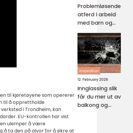
Problemløsende
atferd i arbeid
med barn og
unge
inspiration
12. February 2026
Innglassing slik
ten til kjøretøyene som opererer
får du mer ut av
 til å opprettholde
balkong og
t verksted i Trondheim, kan
terrasse
darder. EU-kontrollen har vist
 noen ulemper å være
å ta den på alvor for å sikre at