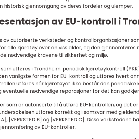
n historisk gjennomgang av deres fordeler og ulemper.
esentasjon av EU-kontroll i T
s av autoriserte verksteder og kontrollorganisasjoner so
for alle kjøretøy over en viss alder, og den gjennomføre
 de nødvendige kravene til sikkerhet og miljø.
 som utføres i Trondheim: periodisk kjøretøykontroll (PKK
den vanligste formen for EU-kontroll og utføres hvert anne
ntrollen utføres når kjøretøyet ikke består den periodiske
g eventuelle nødvendige reparasjoner før det kan godkje
r som er autoriserte til å utføre EU-kontrollen, og det er v
 at undersøkelsen utføres korrekt og i samsvar med gjeld
A], [VERKSTED B] og [VERKSTED C]. Disse verkstedene har 
 gjennomføring av EU-kontroller.