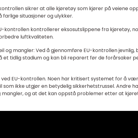
-kontrollen sikrer at alle kjøretøy som kjører på veiene o
farlige situasjoner og ulykker.
U-kontrollen kontrollerer eksosutslippene fra kjøretøy, n
orbedre luftkvaliteten.
eil og mangler: Ved å gjennomføre EU-kontrollen jevnlig, bli
et tidlig stadium og kan bli reparert før de forårsaker p
 ved EU-kontrollen. Noen har kritisert systemet for å vær
eil som ikke utgjør en betydelig sikkerhetstrussel. Andre 
og mangler, og at det kan oppstå problemer etter at kjøret