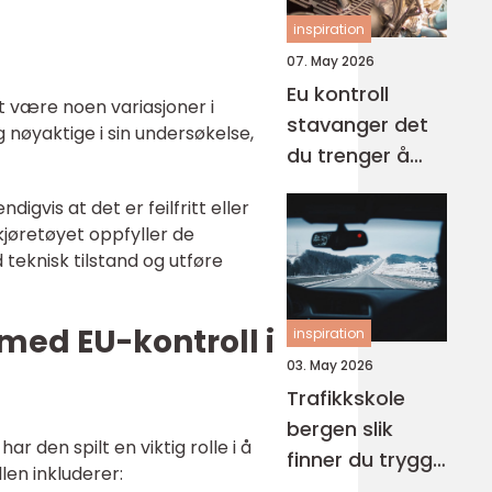
inspiration
07. May 2026
Eu kontroll
 være noen variasjoner i
stavanger det
nøyaktige i sin undersøkelse,
du trenger å
vite før bilen
igvis at det er feilfritt eller
skal inn
kjøretøyet oppfyller de
 teknisk tilstand og utføre
med EU-kontroll i
inspiration
03. May 2026
Trafikkskole
bergen slik
 den spilt en viktig rolle i å
finner du trygg
en inkluderer:
og effektiv