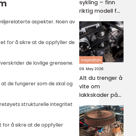
im
sykling – finn
riktig modell for
deg
iljørelaterte aspekter. Noen av
t for å sikre at de oppfyller de
inspiration
overskrider de lovlige grensene.
09. May 2026
Alt du trenger å
ikre at de fungerer som de skal og
vite om
lakkskader på
bil
retøyets strukturelle integritet
for å sikre at de oppfyller