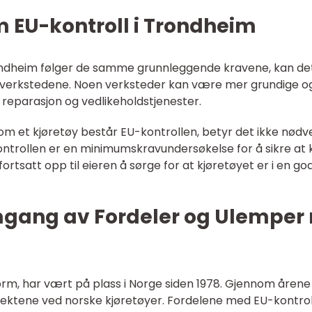
m EU-kontroll i Trondheim
rondheim følger de samme grunnleggende kravene, kan det
e verkstedene. Noen verksteder kan være mer grundige og 
reparasjon og vedlikeholdstjenester.
om et kjøretøy består EU-kontrollen, betyr det ikke nødvend
ontrollen er en minimumskravundersøkelse for å sikre at 
tsatt opp til eieren å sørge for at kjøretøyet er i en god
mgang av Fordeler og Ulemper 
rm, har vært på plass i Norge siden 1978. Gjennom årene har
ektene ved norske kjøretøyer. Fordelene med EU-kontroll