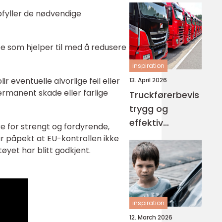
opplæring
ppfyller de nødvendige
oe som hjelper til med å redusere
inspiration
r eventuelle alvorlige feil eller
13. April 2026
ermanent skade eller farlige
Truckførerbevis
trygg og
effektiv
e for strengt og fordyrende,
håndtering av
har påpekt at EU-kontrollen ikke
truck på
øyet har blitt godkjent.
arbeidsplassen
inspiration
12. March 2026