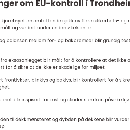
nger om EU-kontroll i Trondhe
jøretøyet en omfattende sjekk av flere sikkerhets- og m
 målt og vurdert under undersøkelsen er:
og balansen mellom for- og bakbremser blir grundig teste
 fra eksosanlegget blir målt for å kontrollere at det ikke 
 for å sikre at de ikke er skadelige for miljøet.
dert frontlykter, blinklys og baklys, blir kontrollert for å s
ghet.
eriet blir inspisert for rust og skader som kan påvirke kjø
den til dekkmønsteret og dybden på dekkene blir vurdert 
ep.