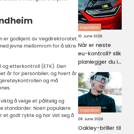
rondheim
inspiration
10. June 2026
m er godkjent av Vegdirektoratet.
Når er neste
s med jevne mellomrom for å sikre
eu-kontroll? slik
planlegger du i
) og etterkontroll (ETK). Den
tide
t år for personbiler, og hvert år
 kjøretøykontrollen og må
nnes.
iktig å velge et pålitelig og
ende standarder. Noen populære
inspiration
et godt rykte og har vist seg å
08. June 2026
Oakley-briller til