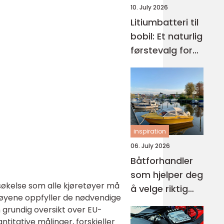
10. July 2026
Litiumbatteri til
bobil: Et naturlig
førstevalg for
mange
inspiration
06. July 2026
Båtforhandler
som hjelper deg
ersøkelse som alle kjøretøyer må
å velge riktig
etøyene oppfyller de nødvendige
båt
n grundig oversikt over EU-
ntitative målinger, forskjeller