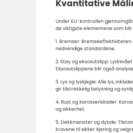
Kvantitative Måli
Under EU-kontrollen gjennomgår k
de viktigste elementene som blir
1. Bremser: Bremseeffektiviteten 
nødvendige standardene.
2. Støy og eksosutslipp: Lydnivået
Eksosutslippene blir også analysert
3. Lys og lyskjegle: Alle lys, inklu
gir tilstrekkelig belysning og synli
4. Rust og karosseriskader: Kaross
og sikkerhet.
5. Dekkmønster og dybde: Tilstan
kravene til sikker kjøring og veigr