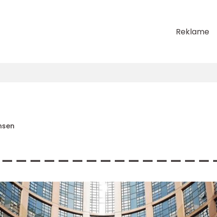
Reklame
nsen
_______________