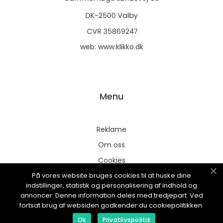
web:
www.klikko.dk
Menu
Reklame
Om oss
Cookies
På vores website bruges cookies til at huske dine
Kontakt Oss
indstillinger, statistik og personalisering af indhold og
Sitemap
annoncer. Denne information deles med tredjepart. Ved
fortsat brug af websiden godkender du cookiepolitikken.
Ok
Privatlivspolitik