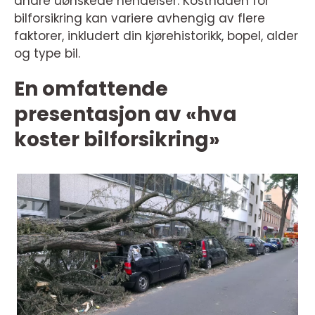
andre uønskede hendelser. Kostnaden for
bilforsikring kan variere avhengig av flere
faktorer, inkludert din kjørehistorikk, bopel, alder
og type bil.
En omfattende
presentasjon av «hva
koster bilforsikring»