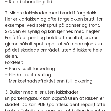
– Rask behandlingstid
2. Mindre lakkskader med brudd i fargelakk
Her er klarlakken og ofte fargelakken brutt, for
eksempel ved steinsprut på panser og front.
Skaden er synlig og kan kjennes med neglen.
For å få et pent og holdbart resultat, brukes
gjerne såkalt spot repair altså reparasjon kun
på det skadede området, uten å lakkere hele
delen.
Fordeler:
– Pen visuell forbedring
– Hindrer rustutvikling
– Mer kostnadseffektivt enn full lakkering
3. Bulker med eller uten lakkskader
En parkeringsbulk kan oppstå uten at lakken er
skadet. Da kan PDR (paintless dent repair) ofte
brukes. Teknikeren masserer ut bulken innenfra,