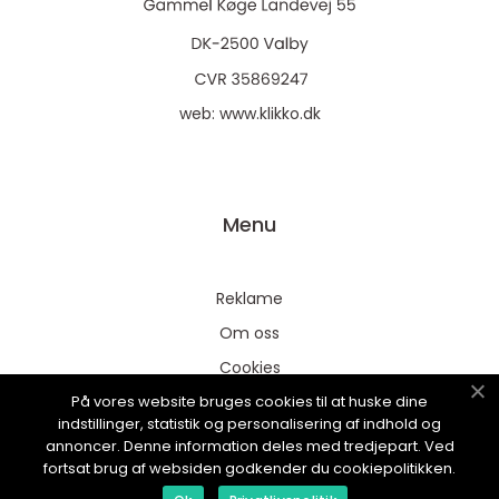
web:
www.klikko.dk
Menu
Reklame
Om oss
Cookies
På vores website bruges cookies til at huske dine
Kontakt Oss
indstillinger, statistik og personalisering af indhold og
Sitemap
annoncer. Denne information deles med tredjepart. Ved
fortsat brug af websiden godkender du cookiepolitikken.