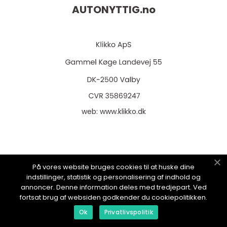
AUTONYTTIG.
no
web:
www.klikko.dk
Menu
På vores website bruges cookies til at huske dine
indstillinger, statistik og personalisering af indhold og
annoncer. Denne information deles med tredjepart. Ved
Reklame
fortsat brug af websiden godkender du cookiepolitikken.
Om oss
Ok
Privatlivspolitik