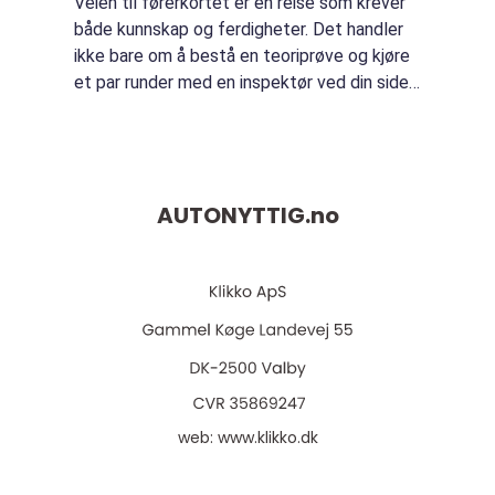
Veien til førerkortet er en reise som krever
både kunnskap og ferdigheter. Det handler
ikke bare om å bestå en teoriprøve og kjøre
et par runder med en inspektør ved din side.
Å lære seg &arin...
AUTONYTTIG.
no
web:
www.klikko.dk