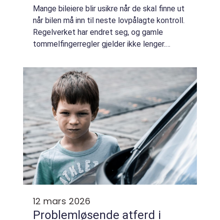
Mange bileiere blir usikre når de skal finne ut
når bilen må inn til neste lovpålagte kontroll.
Regelverket har endret seg, og gamle
tommelfingerregler gjelder ikke lenger.
Likevel er det enkelt å holde oversikt når en
først forstår hvordan fristene ...
12 mars 2026
Problemløsende atferd i