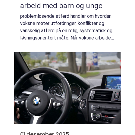
arbeid med barn og unge
problemløsende atferd handler om hvordan
voksne møter utfordringer, konflikter og
vanskelig atferd på en rolig, systematisk og
løsningsorientert måte. Når voksne arbeider
bevisst med denne tilnærmingen, øker
sjansen for mestring, trygghet og læring b...
01 desember 2025